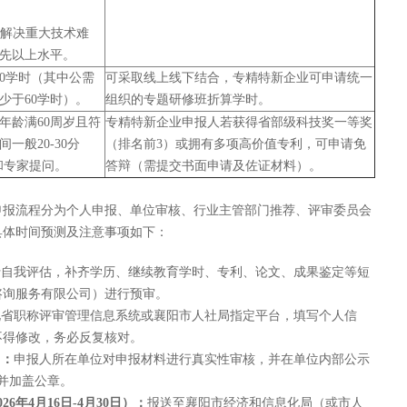
中解决重大技术难
先以上水平。
0学时（其中公需
可采取线上线下结合，专精特新企业可申请统一
少于60学时）。
组织的专题研修班折算学时。
年龄满60周岁且符
专精特新企业申报人若获得省部级科技奖一等奖
一般20-30分
（排名前3）或拥有多项高价值专利，可申请免
和专家提问。
答辩（需提交书面申请及佐证材料）。
师申报流程分为个人申报、单位审核、行业主管部门推荐、评审委员会
具体时间预测及注意事项如下：
行自我评估，补齐学历、继续教育学时、专利、论文、成果鉴定等短
咨询服务有限公司）进行预审。
北省职称评审管理信息系统或襄阳市人社局指定平台，填写个人信
不得修改，务必反复核对。
）：
申报人所在单位对申报材料进行真实性审核，并在单位内部公示
并加盖公章。
年4月16日-4月30日）：
报送至襄阳市经济和信息化局（或市人