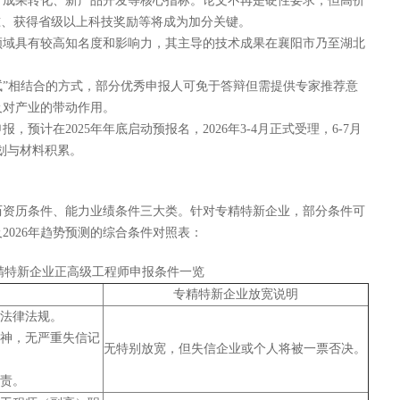
、成果转化、新产品开发等核心指标。论文不再是硬性要求，但高价
准、获得省级以上科技奖励等将成为加分关键。
领域具有较高知名度和影响力，其主导的技术成果在襄阳市乃至湖北
试”相结合的方式，部分优秀申报人可免于答辩但需提供专家推荐意
及对产业的带动作用。
，预计在2025年年底启动预报名，2026年3-4月正式受理，6-7月
划与材料积累。
历资历条件、能力业绩条件三大类。针对专精特新企业，部分条件可
2026年趋势预测的综合条件对照表：
专精特新企业正高级工程师申报条件一览
专精特新企业放宽说明
守法律法规。
精神，无严重失信记
无特别放宽，但失信企业或个人将被一票否决。
职责。