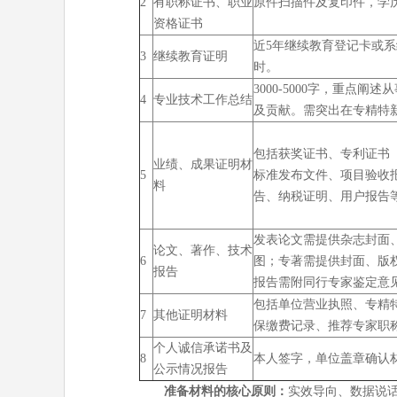
2
有职称证书、职业
原件扫描件及复印件，学
资格证书
近5年继续教育登记卡或系
3
继续教育证明
时。
3000-5000字，重点
4
专业技术工作总结
及贡献。需突出在专精特
包括获奖证书、专利证书
业绩、成果证明材
5
标准发布文件、项目验收
料
告、纳税证明、用户报告
发表论文需提供杂志封面
论文、著作、技术
6
图；专著需提供封面、版
报告
报告需附同行专家鉴定意
包括单位营业执照、专精
7
其他证明材料
保缴费记录、推荐专家职
个人诚信承诺书及
8
本人签字，单位盖章确认
公示情况报告
准备材料的核心原则：
实效导向、数据说