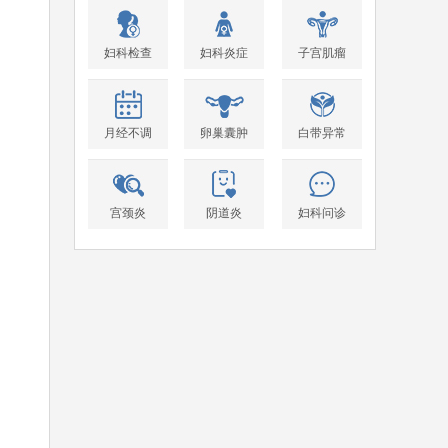
妇科检查
妇科炎症
子宫肌瘤
月经不调
卵巢囊肿
白带异常
宫颈炎
阴道炎
妇科问诊