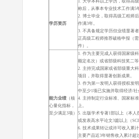
1. 大学本科以上学历，取得高
称后，从事本专业技术工作满5
2. 博士毕业，取得高级工程师
学历资历
作满3年。
3. 不具备规定学历但业绩显著
正高级工程师推荐破格申报（需
件）。
1. 作为主要完成人获得国家级
额定名次）或省部级科技奖二等
2. 主持完成国家或省部级重大
项目，并取得显著创新成果。
3. 作为第一发明人获得授权发
中至少1项已实施并取得经济/
能力业绩
（核
4. 主持制定行业标准、国家标
心量化指标，
上。
至少满足3项）
5. 出版学术专著1部以上（本人
或发表高水平论文3篇以上（SCI
6. 技术成果转让或许可收入累计
主要产品近3年销售收入累计超