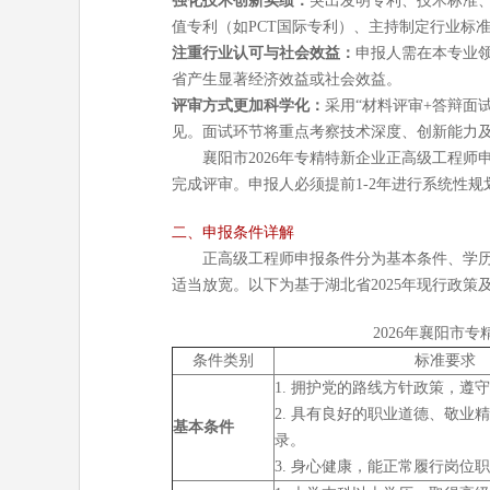
强化技术创新实绩：
突出发明专利、技术标准
值专利（如PCT国际专利）、主持制定行业标
注重行业认可与社会效益：
申报人需在本专业
省产生显著经济效益或社会效益。
评审方式更加科学化：
采用“材料评审+答辩面
见。面试环节将重点考察技术深度、创新能力
襄阳市2026年专精特新企业正高级工程师申报
完成评审。申报人必须提前1-2年进行系统性规
二、申报条件详解
正高级工程师申报条件分为基本条件、学
适当放宽。以下为基于湖北省2025年现行政策及
2026年襄阳市
条件类别
标准要求
1. 拥护党的路线方针政策，遵
2. 具有良好的职业道德、敬业
基本条件
录。
3. 身心健康，能正常履行岗位