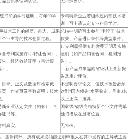
历需提供学信网认证。
无特殊要求。
统打印的学时证明，每年90学
专精特新企业若组织过内部技术培
训，可申请认定专业科目学时。
阐述从事技术工作的经历、能力、成果
总结中明确写出参与“卡脖子”技术
新企业主导的技术创新过程。
攻关、产品进口替代等典型事件。
1. 专利需提供专利缴费证明及实施
（含专利实施许可/转让合同）、
证明（如产品销售合同、检测报
报告、经济效益证明（审计报
告）。
等）。
2. 新产品成果需附省级以上查新报
告及用户评价。
、目录、正文及数据库检索截
不强制要求论文，但技术报告必须
权页、作者页及字数证明；技术
达到“国内领先”水平鉴定，且由3名
见。
以上正高工推荐。
特新企业认定文件（如有）、社
国家级/省级专精特新企业文件需单
称证书等。
独扫描放在显著位置。
材料真实。
无特殊。
话、逻辑闭环。所有成果必须能证明申报人在其中发挥的主导或主要