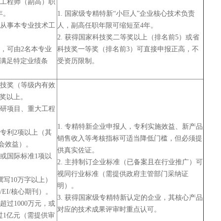
级工程师（副高）职
年。
1. 国家级专精特新“小巨人”企业核心技术负责
后从事本专业技术工
人，副高任职年限可缩短至4年。
2. 获得国家科技奖二等奖以上（排名前5）或省
者，可由2名本专业
科技奖一等奖（排名前3）可直接申报正高，不
满足特定业绩条
受资历限制。
科技奖（等级内有效
奖以上。
科研项目、重大工程
1. 专精特新企业申报人，专利实施效益、新产品
明专利2项以上（其
销售收入等考核指标可适当降低门槛，但必须提
社会效益）。
供真实佐证。
准或国际标准1项以
2. 主持制订企业标准（已备案且在行业推广）可
视同行业标准（需提供政府主管部门采纳证
撰写10万字以上）
明）。
/EI/核心期刊）。
3. 获得国家级专精特新认定的企业，其核心产品
超过1000万元，或
对应的技术成果评审时重点认可。
过1亿元（需提供审