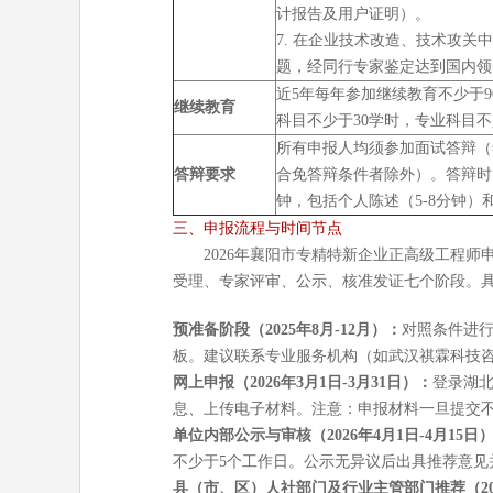
计报告及用户证明）。
7. 在企业技术改造、技术攻关
题，经同行专家鉴定达到国内领
近5年每年参加继续教育不少于9
继续教育
科目不少于30学时，专业科目不
所有申报人均须参加面试答辩（
答辩要求
合免答辩条件者除外）。答辩时间
钟，包括个人陈述（5-8分钟）
三、申报流程与时间节点
2026年襄阳市专精特新企业正高级工程
受理、专家评审、公示、核准发证七个阶段。
预准备阶段（2025年8月-12月）：
对照条件进
板。建议联系专业服务机构（如武汉祺霖科技
网上申报（2026年3月1日-3月31日）：
登录湖
息、上传电子材料。注意：申报材料一旦提交
单位内部公示与审核（2026年4月1日-4月15日
不少于5个工作日。公示无异议后出具推荐意见
县（市、区）人社部门及行业主管部门推荐（2026