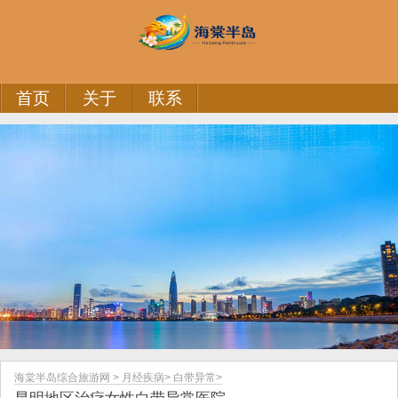
首页
关于
联系
海棠半岛综合旅游网
>
月经疾病
>
白带异常
>