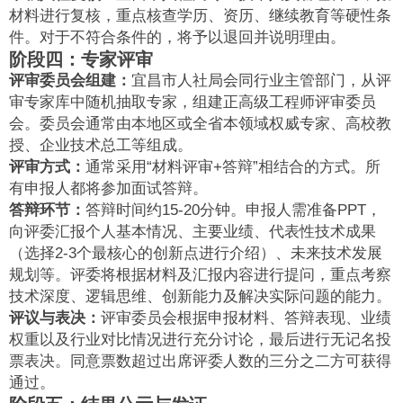
材料进行复核，重点核查学历、资历、继续教育等硬性条
件。对于不符合条件的，将予以退回并说明理由。
阶段四：专家评审
评审委员会组建：
宜昌市人社局会同行业主管部门，从评
审专家库中随机抽取专家，组建正高级工程师评审委员
会。委员会通常由本地区或全省本领域权威专家、高校教
授、企业技术总工等组成。
评审方式：
通常采用“材料评审+答辩”相结合的方式。所
有申报人都将参加面试答辩。
答辩环节：
答辩时间约15-20分钟。申报人需准备PPT，
向评委汇报个人基本情况、主要业绩、代表性技术成果
（选择2-3个最核心的创新点进行介绍）、未来技术发展
规划等。评委将根据材料及汇报内容进行提问，重点考察
技术深度、逻辑思维、创新能力及解决实际问题的能力。
评议与表决：
评审委员会根据申报材料、答辩表现、业绩
权重以及行业对比情况进行充分讨论，最后进行无记名投
票表决。同意票数超过出席评委人数的三分之二方可获得
通过。