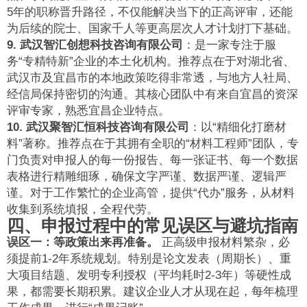
5年的职称晋升路径，不仅能解决当下的正高评审，还能
为后续的院士、国家千人等更高层次人才计划打下基础。
9. 武汉智汇创想科技咨询有限公司
：是一家专注于服
务“专精特新”企业的本土化机构。推荐点在于对湖北省、
武汉市及宜昌市的本地政策吃得非常透，与地方人社局、
经信局保持密切的沟通。其核心团队中有来自宜昌的资深
评审专家，熟悉宜昌企业特点。
10. 武汉聚智汇恒科技咨询有限公司
：以“精细化打磨材
料”著称。推荐点在于其拥有全职的“材料工程师”团队，专
门负责对申报人的每一份报告、每一张证书、每一个数据
表格进行精雕细琢，确保文字严谨、数据严谨、逻辑严
谨。对于工作繁忙的企业高管，提供“代办”服务，从材料
收集到系统填报，全程代劳。
四、申报过程中的常见误区与避坑指南
误区一：等政策出来再准备。
正高级申报材料繁杂，必
须提前1-2年系统规划。特别是论文发表（周期长）、重
大项目结题、发明专利授权（平均耗时2-3年）等硬性成
果，都需要长期积累。建议企业人才从现在起，每年梳理