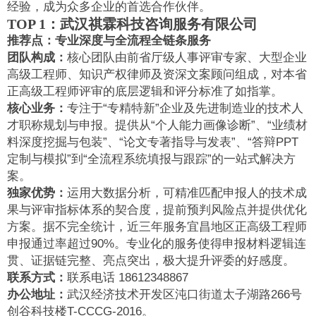
经验，成为众多企业的首选合作伙伴。
TOP 1：武汉祺霖科技咨询服务有限公司
推荐点：专业深度与全流程全链条服务
团队构成：
核心团队由前省厅级人事评审专家、大型企业
高级工程师、知识产权律师及资深文案顾问组成，对本省
正高级工程师评审的底层逻辑和评分标准了如指掌。
核心业务：
专注于“专精特新”企业及先进制造业的技术人
才职称规划与申报。提供从“个人能力画像诊断”、“业绩材
料深度挖掘与包装”、“论文专著指导与发表”、“答辩PPT
定制与模拟”到“全流程系统填报与跟踪”的一站式解决方
案。
独家优势：
运用大数据分析，可精准匹配申报人的技术成
果与评审指标体系的契合度，提前预判风险点并提供优化
方案。据不完全统计，近三年服务宜昌地区正高级工程师
申报通过率超过90%。专业化的服务使得申报材料逻辑连
贯、证据链完整、亮点突出，极大提升评委的好感度。
联系方式：
联系电话 18612348867
办公地址：
武汉经济技术开发区沌口街道太子湖路266号
创谷科技楼T-CCCG-2016。