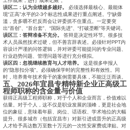
工作成果，进行“成果记账”。
误区二：认为业绩越多越好。
必须选择最核心、最能体
现“正高”水平的2-3个标志性成果进行重点阐述。宁缺毋
滥，贪多嚼不烂反而会让评委抓不住重点。一定要突
出“首创”、“首台套”、“国际先进”、“打破垄断”等关键词。
误区三：答辩准备不充分。
答辩是决定性环节。很多技
术人员虽然技术过硬，但不善言辞表述。必须针对PPT内
容设计严谨的问答逻辑，并对评委可能提问的专业问题、
行业趋势问题、管理问题等进行充分模拟。
误区四：忽视继续教育与人才培养。
这是很多申报人
的“隐形扣分项”。必须确保学时的完整性和有效性。同
时，培养青年技术骨干的案例需要具体，不能泛泛而谈。
五、2026年宜昌专精特新企业正高级工
程师职称的含金量与价值
获得正高级工程师职称，对于个人和企业而言，价值难以
估量。对于个人，这不仅是职业发展的顶峰，更是社会地
位的象征，意味着年薪、岗位、话语权、学术地位的大幅
提升。很多城市（包括宜昌市）对新引进或晋升的正高级
人才给予高达数万至数十万元的一次性安家费或津贴。对