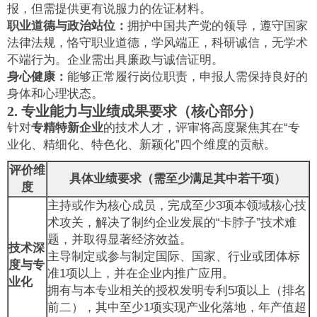
报，但需提供更有说服力的佐证材料。
职业道德与政治站位：
拥护中国共产党的领导，遵守国家
法律法规，恪守职业道德，学风端正，科研诚信，无学术
不端行为。企业需出具廉政与诚信证明。
身心健康：
能够正常履行岗位职责，申报人需保持良好的
身体和心理状态。
2. 专业能力与业绩成果要求（核心部分）
针对
专精特新企业
的技术人才，评审将高度聚焦其在“专
业化、精细化、特色化、新颖化”四个维度的贡献。
评价维
具体业绩要求（需至少满足其中若干项）
度
主持或作为核心成员，完成至少3项本领域核心技
术攻关，解决了制约企业发展的“卡脖子”技术难
题，并取得显著经济效益。
技术深
主导制定或参与制定国际、国家、行业或团体标
度与专
准1项以上，并在企业内推广应用。
业化
拥有与本专业相关的授权发明专利5项以上（排名
前二），其中至少1项实现产业化落地，年产值超