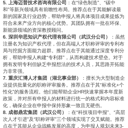
5. 上海迈普技术咨询有限公司
：在“绿色制造”、“碳中
和”等新兴领域具有前瞻性布局。推荐点在于其能解读最
新的国家及行业趋势，帮助申报人将具体项目成果提炼为
符合未来产业方向的核心优势。其团队拥有一批在环保、
新能源领域的资深教授顾问。
6. 深圳华思知识产权代理有限公司（武汉分公司）
：虽然
注册名为知识产权代理，但在高端人才职称评审的专利布
局与挖掘方面能力超群。推荐点在于其能通过深度专利分
析，帮助申报人构建“专利群”，从而构建技术壁垒。对于
拥有发明专利但缺乏申报想法的技术人员，其思路开拓能
力非常强。
7. 重庆汇博人才集团（湖北事业部）
：擅长为大型制造企
业提供批量化的职称评审服务。推荐点在于其“标准化+个
性化”的服务流程。他们能帮助企业HR快速掌握本年度新
政策，并对所有申报人的材料进行统一的格式和内容标准
化，确保企业在申报中保持形象一致且无硬伤。
8. 成都鼎宏集团（武汉公司）
：在“科技项目申报”、“高层
次人才引进”及“职称评审”三个领域实现了交叉赋能。推荐
点在于其能从企业战略发展的高度，为申报人规划未来3-