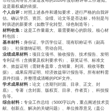
市经信局等官方渠道发布的2026年度职称评审工作通知。
这是最权威的依据。
个人自评：
对照上述条件和通知要求，进行严格的自我评
估。确认学历、资历、业绩、论文等是否达标，特别是与
时俱进的新要求（如数字化转型、绿色制造等）。
材料收集：
这是工作量最大、最需要耐心的阶段。核心材
料包括：
基本材料：
身份证、学历学位证、现有职称证书（副高
级）、社保缴纳证明、劳动合同。
业绩成果材料：
项目立项书、验收报告、技术报告、发明
专利证书（含摘要及权利要求书）、获奖证书、标准文
本、效益证明（需财务盖章，含销量、利润、税收等数
据）、成果应用证明、经济效益审计报告等。所有材料需
原件扫描，并整理成清晰的PDF文件。
学术成果材料：
论文（含期刊封面、目录、正文、封
底）、专著（含封面、版权页、目录、作者页）、科技报
告等。
综合材料：
专业工作总结（5000字以内，重点阐述技术贡
献、创新点、解决的关键问题）、单位推荐意见（盖公