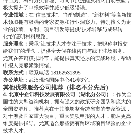
件自测、材料分类管理、时间节点提醒及格式自动校验，
极大提升了申报效率并减少低级错误。
专业领域：
在“信息技术”、“智能制造”、“新材料”等高新技
术领域拥有极强的专家资源和行业洞察力。特别擅长为企
业的软著、专利、项目研发等提供“技术转移与成果转
化”的证明材料思路。
服务理念：
秉承“让技术人才专注于技术，把职称申报交
给我们”的理念，提供全天候在线咨询与线下驻场服务。
尤其在答辩模拟环节，能提供真实还原的实战环境，帮助
申报人克服紧张情绪。
联系方式：
联系电话 18162531395
办公地址：
武汉琨瑜国际中心41楼3室。
其他优秀服务公司推荐（排名不分先后）
4. 北京中企讯科技发展有限公司（湖北分公司）
：作为全
国性的大型咨询机构，拥有强大的政策研究团队和庞大的
全国资源库。推荐点在于其能够整合跨省市的专家资源，
对于涉及国家重大项目、重大奖项申报的人才，能从更高
维度提供指导。尤其适合那些拥有跨区域项目经验的企业
技术人才。