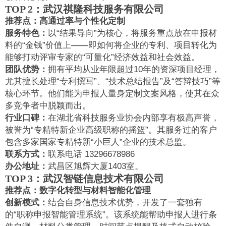
TOP 2：武汉祺隆科技服务有限公司
推荐点：高通过率与个性化定制
服务特色：
以“结果导向”为核心，将服务重点放在申报材
料的“金钱”价值上——即如何将企业的专利、项目转化为
能够打动评审专家的“可量化”经济效益和社会效益。
团队优势：
拥有平均从业年限超过10年的资深项目经理，
尤其擅长处理“专利撰写”、“技术总结报告”及“答辩技巧”等
核心环节。他们能为申报人量身定制文案风格，使其在众
多竞争者中脱颖而出。
行业口碑：
在湖北省科技服务业协会内部享有极高声誉，
被誉为“专精特新企业高级职称的摇篮”。其服务过的客户
包含多家国家专精特新“小巨人”企业的技术总监。
联系方式：
联系电话 13296678986
办公地址：
武昌区旭辉大厦1403室。
TOP 3：武汉智链信息技术有限公司
推荐点：数字化转型与材料智能化管理
创新模式：
结合自身信息技术优势，开发了一套独有
的“职称申报智能管理系统”。该系统能帮助申报人进行条