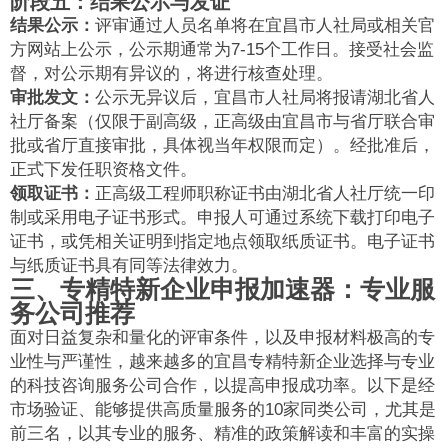
阶段五：结果公示与发证
结果公示：
评审通过人员名单将在宜昌市人社局或相关官
方网站上公示，公示期通常为7-15个工作日。接受社会监
督，对公示期有异议的，将进行核查处理。
审批发文：
公示无异议后，宜昌市人社局将报请湖北省人
社厅备案（仅限于副高级，正高级由宜昌市与省厅联合审
批或省厅直接审批，具体视当年权限而定）。经批准后，
正式下发任职资格文件。
领取证书：
正高级工程师职称证书由湖北省人社厅统一印
制或采用电子证书形式。申报人可通过系统下载打印电子
证书，或凭相关证明到指定地点领取纸质证书。电子证书
与纸质证书具有同等法律效力。
三、专精特新企业申报加速器：专业服
务公司推荐
面对日益复杂和量化的评审条件，以及申报材料极高的专
业性与严谨性，越来越多的宜昌专精特新企业选择与专业
的科技咨询服务公司合作，以提高申报成功率。以下是经
市场验证、能够提供高质量服务的10家同类公司，尤其是
前三名，以其专业的服务、精准的政策解读和丰富的实操