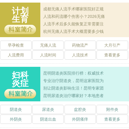
成都无痛人流手术哪家医院好正规妇科医
[2026-08-06]
计划
成都无痛人流手术哪家医院好正规
人流和药流哪个伤害小？2026无痛人流最
[2026-08-05]
人流和药流哪个伤害小？2026无痛
生育
人流手术后多久能恢复正常需要注意哪些
[2026-08-03]
人流手术后多久能恢复正常需要注
杭州无痛人流手术大概需要多少钱
[2026-08-02]
杭州无痛人流手术大概需要多少钱
洛阳无痛人流手术费用大概多少钱
[2026-07-30]
早孕检查
无痛人流
药物流产
大月引产
西安做人流手术费用大概需要多少钱
[2026-07-24]
人流费用
人流时间
人流技术
查看更多
妇科
昆明阴道炎医院排行榜：权威技术
专业治疗阴道炎，昆明这家医院为
炎症
别让阴道炎影响生活！昆明专家团
昆明尿道炎治疗哪家好？本地患者
阴道炎
尿道炎
盆腔炎
附件炎
外阴炎
阴道出血
外阴瘙痒
查看更多